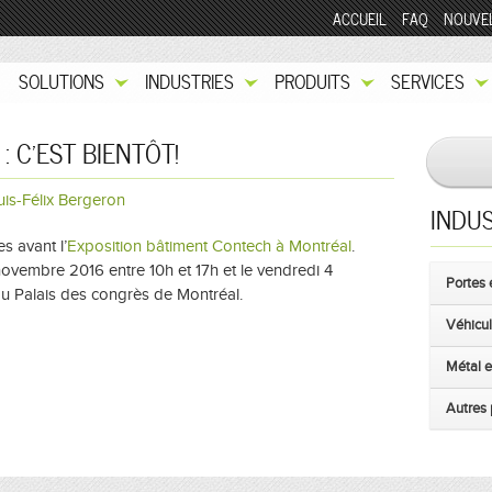
ACCUEIL
FAQ
NOUVE
SOLUTIONS
INDUSTRIES
PRODUITS
SERVICES
 C’EST BIENTÔT!
uis-Félix Bergeron
INDUS
s avant l’
Exposition bâtiment Contech à Montréal
.
ovembre 2016 entre 10h et 17h et le vendredi 4
Portes 
u Palais des congrès de Montréal.
Véhicule
Métal e
Autres 