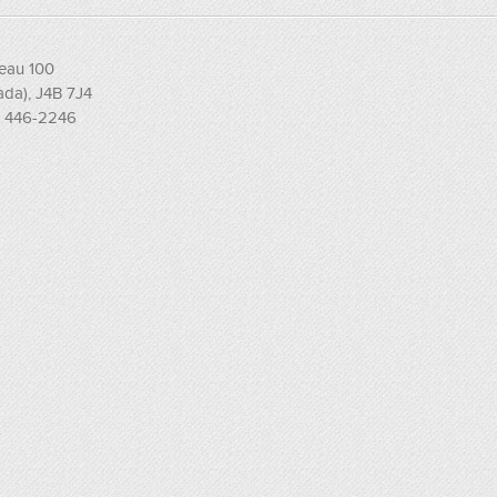
reau 100
ada), J4B 7J4
8) 446-2246