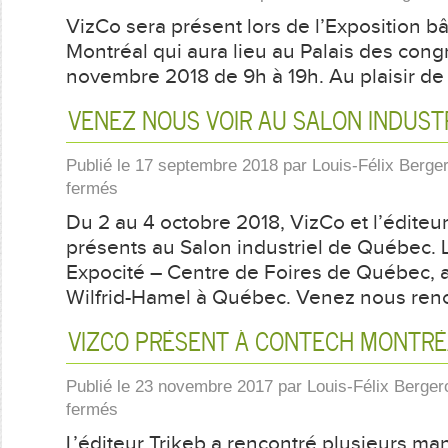
VizCo sera présent lors de l’Exposition b
Montréal qui aura lieu au Palais des congr
novembre 2018 de 9h à 19h. Au plaisir de 
VENEZ NOUS VOIR AU SALON INDUST
Publié le
17 septembre 2018
par
Louis-Félix Berge
sur
fermés
Venez
Du 2 au 4 octobre 2018, VizCo et l’éditeur
nous
voir
présents au Salon industriel de Québec. L
au
Expocité – Centre de Foires de Québec, 
Salon
Wilfrid-Hamel à Québec. Venez nous renc
industriel
de
Québec
VIZCO PRÉSENT À CONTECH MONTRÉ
Publié le
23 novembre 2017
par
Louis-Félix Berger
sur
fermés
VizCo
L’éditeur Trikeb a rencontré plusieurs ma
présent