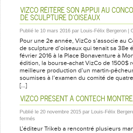
VIZCO RÉITÈRE SON APPUI AU CONC
DE SCULPTURE D’OISEAUX
Publié le
10 mars 2016
par
Louis-Félix Bergeron
|
Pour une 2e année, VizCo s’associe au 
de sculpture d’oiseaux qui tenait sa 38e é
février 2016 à la Place Bonaventure à Mon
édition, la bourse-achat VizCo de 1500$ 
meilleure production d’un martin-pêcheur
soumises à l’examen du comité de quatre
[…]
VIZCO PRÉSENT À CONTECH MONTRÉ
Publié le
20 novembre 2015
par
Louis-Félix Berger
sur
fermés
VizCo
L’éditeur Trikeb a rencontré plusieurs ma
présent