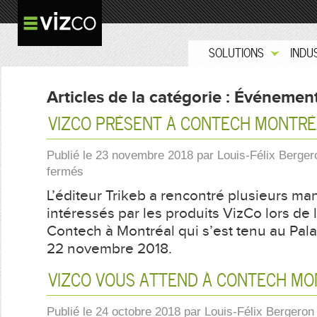
SOLUTIONS
INDU
Articles de la catégorie :
Événemen
VIZCO PRÉSENT À CONTECH MONTRÉ
Publié le
23 novembre 2018
par
Louis-Félix Berger
sur
fermés
VizCo
L’éditeur Trikeb a rencontré plusieurs ma
présent
à
intéressés par les produits VizCo lors de 
Contech
Contech à Montréal qui s’est tenu au Pala
Montréal
22 novembre 2018.
VIZCO VOUS ATTEND À CONTECH MO
Publié le
24 octobre 2018
par
Louis-Félix Bergeron