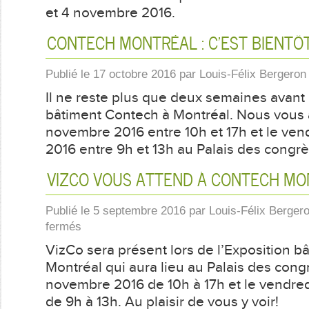
et 4 novembre 2016.
CONTECH MONTRÉAL : C’EST BIENTÔT
Publié le
17 octobre 2016
par
Louis-Félix Bergeron
Il ne reste plus que deux semaines avant 
bâtiment Contech à Montréal. Nous vous a
novembre 2016 entre 10h et 17h et le ve
2016 entre 9h et 13h au Palais des congrè
VIZCO VOUS ATTEND À CONTECH MO
Publié le
5 septembre 2016
par
Louis-Félix Berger
sur
fermés
VizCo
VizCo sera présent lors de l’Exposition b
vous
attend
Montréal qui aura lieu au Palais des congr
à
novembre 2016 de 10h à 17h et le vendre
Contech
de 9h à 13h. Au plaisir de vous y voir!
Montréal